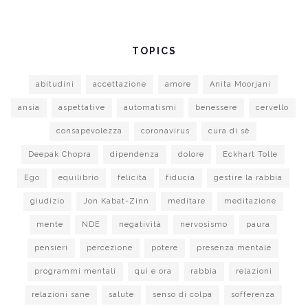
TOPICS
abitudini
accettazione
amore
Anita Moorjani
ansia
aspettative
automatismi
benessere
cervello
consapevolezza
coronavirus
cura di sè
Deepak Chopra
dipendenza
dolore
Eckhart Tolle
Ego
equilibrio
felicita
fiducia
gestire la rabbia
giudizio
Jon Kabat-Zinn
meditare
meditazione
mente
NDE
negatività
nervosismo
paura
pensieri
percezione
potere
presenza mentale
programmi mentali
qui e ora
rabbia
relazioni
relazioni sane
salute
senso di colpa
sofferenza