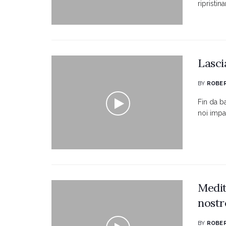
ripristin
Lasci
BY
ROBER
Fin da b
noi impar
Medit
nostr
BY
ROBER