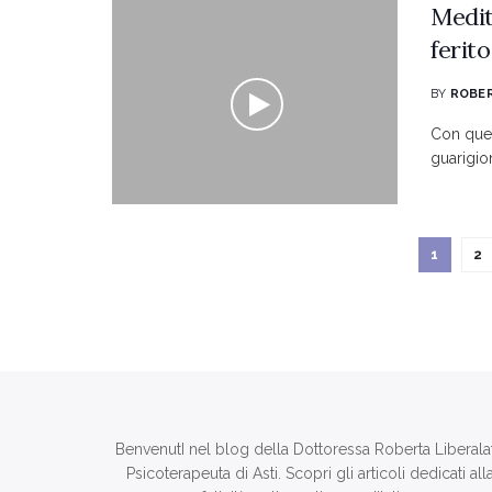
Medit
ferit
BY
ROBER
Con ques
guarigio
1
2
BenvenutI nel blog della Dottoressa Roberta Liberala
Psicoterapeuta di Asti. Scopri gli articoli dedicati all