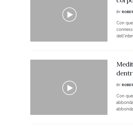
BY
ROBER
Con ques
connessi
dell'inter
Medit
dentr
BY
ROBER
Con ques
abbondan
abbondan