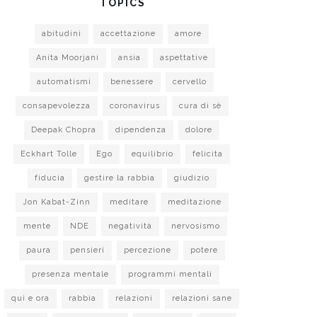
TOPICS
abitudini
accettazione
amore
Anita Moorjani
ansia
aspettative
automatismi
benessere
cervello
consapevolezza
coronavirus
cura di sè
Deepak Chopra
dipendenza
dolore
Eckhart Tolle
Ego
equilibrio
felicita
fiducia
gestire la rabbia
giudizio
Jon Kabat-Zinn
meditare
meditazione
mente
NDE
negatività
nervosismo
paura
pensieri
percezione
potere
presenza mentale
programmi mentali
qui e ora
rabbia
relazioni
relazioni sane