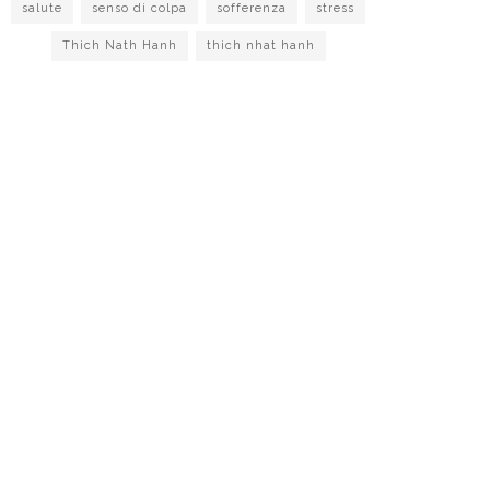
salute
senso di colpa
sofferenza
stress
Thich Nath Hanh
thich nhat hanh