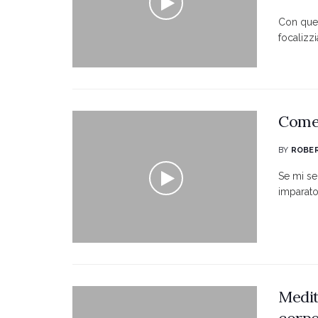
Con ques
focalizz
Come 
BY
ROBER
Se mi se
imparato
Medit
corpo