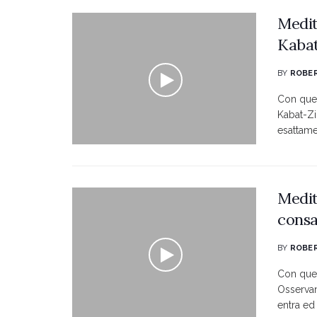
Medit
Kabat
BY
ROBER
Con ques
Kabat-Zi
esattamen
Medit
consa
BY
ROBER
Con ques
Osservan
entra ed 