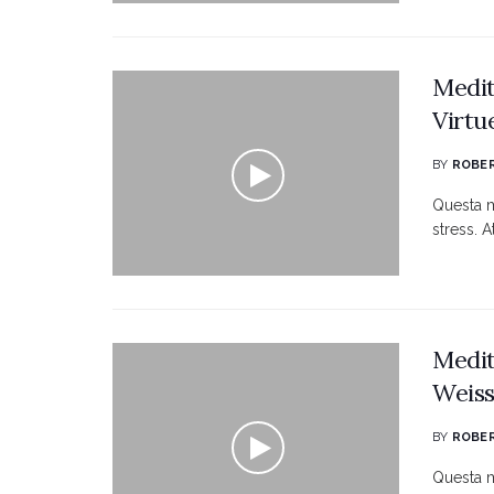
Medit
Virtu
BY
ROBER
Questa me
stress. A
Medit
Weis
BY
ROBER
Questa m