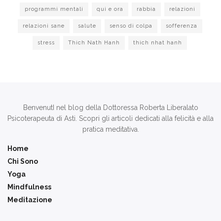
programmi mentali
qui e ora
rabbia
relazioni
relazioni sane
salute
senso di colpa
sofferenza
stress
Thich Nath Hanh
thich nhat hanh
BenvenutI nel blog della Dottoressa Roberta Liberalato
Psicoterapeuta di Asti. Scopri gli articoli dedicati alla felicità e alla
pratica meditativa.
Home
Chi Sono
Yoga
Mindfulness
Meditazione