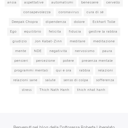
ansia
aspettative
automatismi
benessere
cervello
consapevolezza
coronavirus
cura di sè
Deepak Chopra
dipendenza
dolore
Eckhart Tolle
Ego
equilibrio
felicita
fiducia
gestire la rabbia
giudizio
Jon Kabat-Zinn
meditare
meditazione
mente
NDE
negatività
nervosismo
paura
pensieri
percezione
potere
presenza mentale
programmi mentali
qui e ora
rabbia
relazioni
relazioni sane
salute
senso di colpa
sofferenza
stress
Thich Nath Hanh
thich nhat hanh
BenvenutI nel blog della Dottoressa Roberta Liberalato