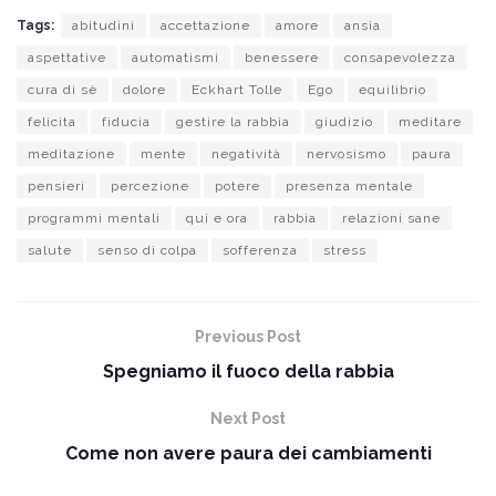
Tags:
abitudini
accettazione
amore
ansia
aspettative
automatismi
benessere
consapevolezza
cura di sè
dolore
Eckhart Tolle
Ego
equilibrio
felicita
fiducia
gestire la rabbia
giudizio
meditare
meditazione
mente
negatività
nervosismo
paura
pensieri
percezione
potere
presenza mentale
programmi mentali
qui e ora
rabbia
relazioni sane
salute
senso di colpa
sofferenza
stress
Previous Post
Spegniamo il fuoco della rabbia
Next Post
Come non avere paura dei cambiamenti