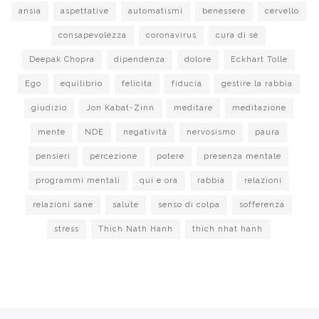
ansia
aspettative
automatismi
benessere
cervello
consapevolezza
coronavirus
cura di sè
Deepak Chopra
dipendenza
dolore
Eckhart Tolle
Ego
equilibrio
felicita
fiducia
gestire la rabbia
giudizio
Jon Kabat-Zinn
meditare
meditazione
mente
NDE
negatività
nervosismo
paura
pensieri
percezione
potere
presenza mentale
programmi mentali
qui e ora
rabbia
relazioni
relazioni sane
salute
senso di colpa
sofferenza
stress
Thich Nath Hanh
thich nhat hanh